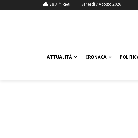
C
venerdì 7 Agosto 2026
36.7
Rieti
ATTUALITÀ
CRONACA
POLITIC