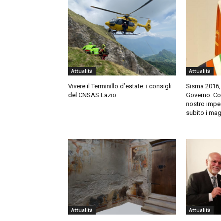
Attualità
Attualità
Vivere il Terminillo d’estate: i consigli
Sisma 2016,
del CNSAS Lazio
Governo. Cort
nostro impeg
subito i mag
Attualità
Attualità