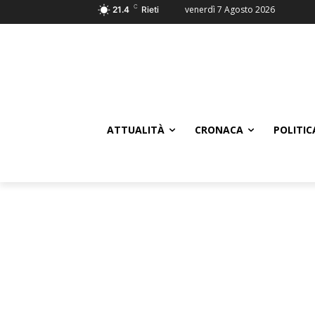
C
venerdì 7 Agosto 2026
21.4
Rieti
ATTUALITÀ
CRONACA
POLITIC