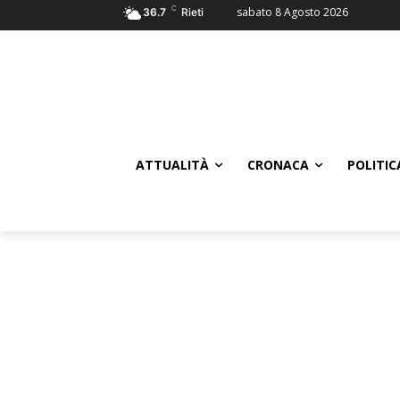
C
sabato 8 Agosto 2026
36.7
Rieti
ATTUALITÀ
CRONACA
POLITIC