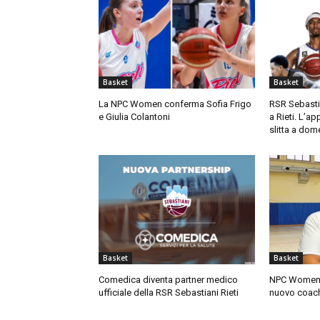
Basket
Basket
La NPC Women conferma Sofia Frigo
RSR Sebastia
e Giulia Colantoni
a Rieti. L’ap
slitta a dom
Basket
Basket
Comedica diventa partner medico
NPC Women, 
ufficiale della RSR Sebastiani Rieti
nuovo coac