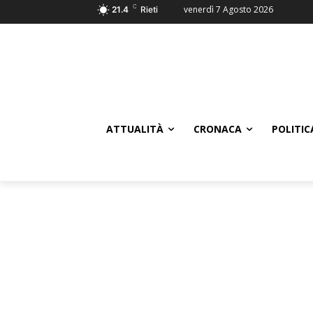
C
venerdì 7 Agosto 2026
21.4
Rieti
ATTUALITÀ
CRONACA
POLITIC