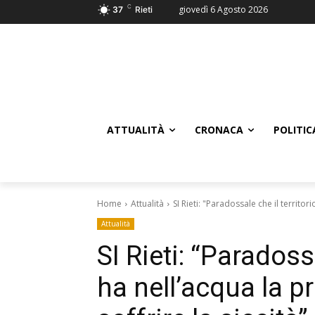
C
giovedì 6 Agosto 2026
37
Rieti
ATTUALITÀ
CRONACA
POLITIC
Home
Attualità
SI Rieti: "Paradossale che il territor
Attualità
SI Rieti: “Paradoss
ha nell’acqua la p