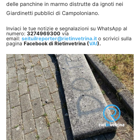
delle panchine in marmo distrutte da ignoti nei
Giardinetti pubblici di Campoloniano.
Inviaci le tue notizie e segnalazioni su WhatsApp al
numero:
3274969300
via
email:
seituilreporter@rietinvetrina.it
o scrivici sulla
pagina
Facebook di Rietinvetrina (
VAI
).