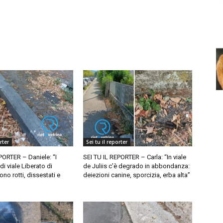
rter
Sei tu il reporter
PORTER – Daniele: “I
SEI TU IL REPORTER – Carla: “In viale
di viale Liberato di
de Juliis c’è degrado in abbondanza:
no rotti, dissestati e
deiezioni canine, sporcizia, erba alta”