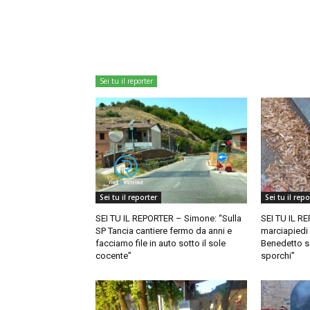
Sei tu il reporter
Sei tu il reporter
Sei tu il repo
SEI TU IL REPORTER – Simone: “Sulla
SEI TU IL RE
SP Tancia cantiere fermo da anni e
marciapiedi 
facciamo file in auto sotto il sole
Benedetto so
cocente”
sporchi”