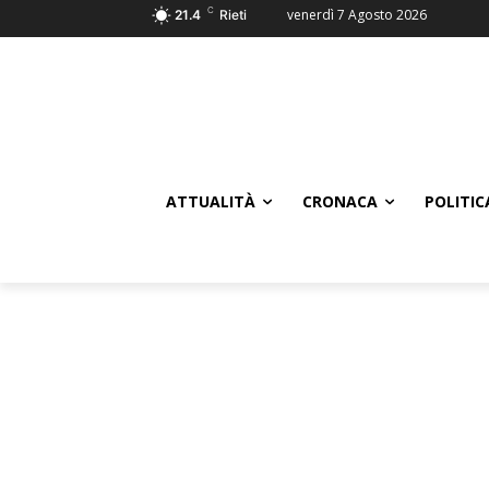
C
venerdì 7 Agosto 2026
21.4
Rieti
ATTUALITÀ
CRONACA
POLITIC