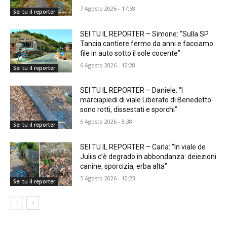
7 Agosto 2026 - 17:58
Sei tu il reporter
SEI TU IL REPORTER – Simone: “Sulla SP
Tancia cantiere fermo da anni e facciamo
file in auto sotto il sole cocente”
6 Agosto 2026 - 12:28
Sei tu il reporter
SEI TU IL REPORTER – Daniele: “I
marciapiedi di viale Liberato di Benedetto
sono rotti, dissestati e sporchi”
6 Agosto 2026 - 8:38
Sei tu il reporter
SEI TU IL REPORTER – Carla: “In viale de
Juliis c’è degrado in abbondanza: deiezioni
canine, sporcizia, erba alta”
5 Agosto 2026 - 12:23
Sei tu il reporter