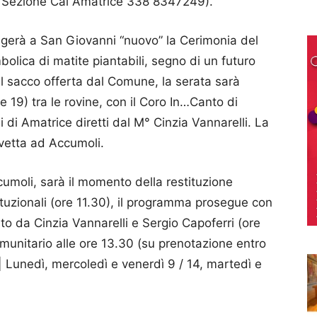
– Sezione Cai Amatrice 338 8347249).
olgerà a San Giovanni “nuovo” la Cerimonia del
lica di matite piantabili, segno di un futuro
l sacco offerta dal Comune, la serata sarà
e 19) tra le rovine, con il Coro In…Canto di
 di Amatrice diretti dal M° Cinzia Vannarelli. La
avetta ad Accumoli.
moli, sarà il momento della restituzione
tituzionali (ore 11.30), il programma prosegue con
o da Cinzia Vannarelli e Sergio Capoferri (ore
munitario alle ore 13.30 (su prenotazione entro
 Lunedì, mercoledì e venerdì 9 / 14, martedì e