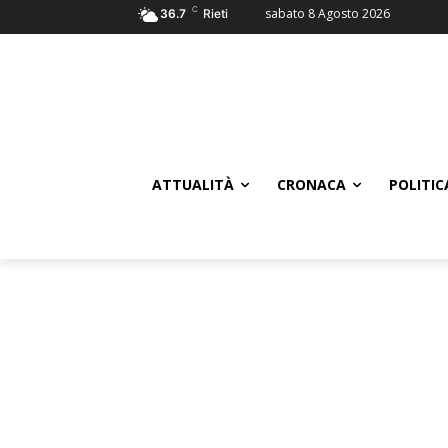
C
sabato 8 Agosto 2026
36.7
Rieti
ATTUALITÀ
CRONACA
POLITIC