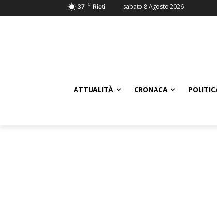
C
sabato 8 Agosto 2026
37
Rieti
ATTUALITÀ
CRONACA
POLITIC