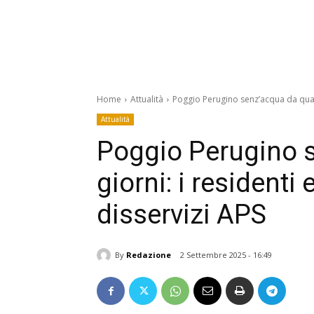
Home
Attualità
Poggio Perugino senz’acqua da quattr
Attualità
Poggio Perugino s
giorni: i residenti
disservizi APS
By
Redazione
2 Settembre 2025 - 16:49