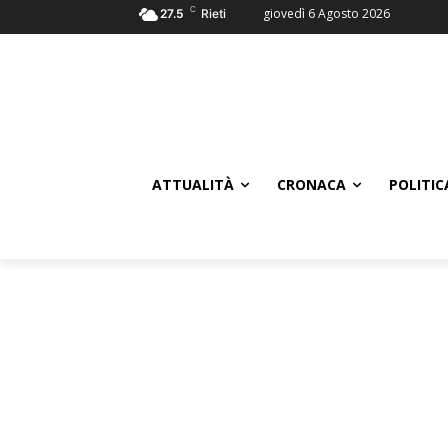
C
giovedì 6 Agosto 2026
27.5
Rieti
ATTUALITÀ
CRONACA
POLITIC