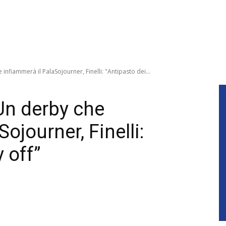
 infiammerà il PalaSojourner, Finelli: "Antipasto dei...
 Un derby che
ojourner, Finelli:
 off”