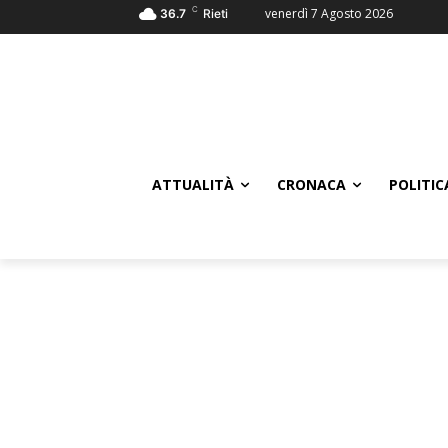
C
venerdì 7 Agosto 2026
36.7
Rieti
ATTUALITÀ
CRONACA
POLITIC