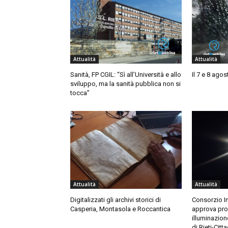
Attualità
Attualità
Sanità, FP CGIL: “Sì all’Università e allo
Il 7 e 8 ago
sviluppo, ma la sanità pubblica non si
tocca”
Attualità
Attualità
Digitalizzati gli archivi storici di
Consorzio In
Casperia, Montasola e Roccantica
approva prog
illuminazio
di Rieti-Citt