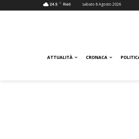
C
sabato 8 Agosto 2026
24.5
Rieti
ATTUALITÀ
CRONACA
POLITIC