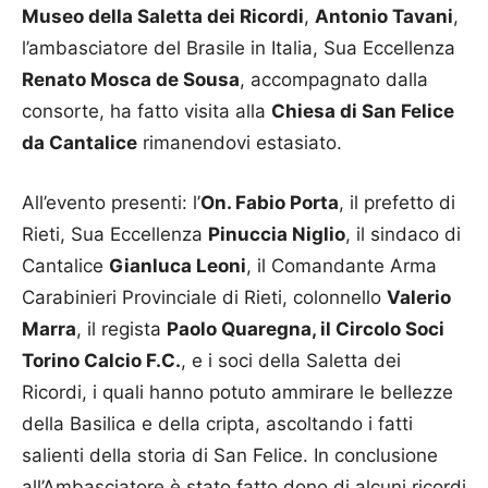
Museo della Saletta dei Ricordi
,
Antonio Tavani
,
l’ambasciatore del Brasile in Italia, Sua Eccellenza
Renato Mosca de Sousa
, accompagnato dalla
consorte, ha fatto visita alla
Chiesa di San Felice
da Cantalice
rimanendovi estasiato.
All’evento presenti: l’
On. Fabio Porta
, il prefetto di
Rieti, Sua Eccellenza
Pinuccia Niglio
, il sindaco di
Cantalice
Gianluca Leoni
, il Comandante Arma
Carabinieri Provinciale di Rieti, colonnello
Valerio
Marra
, il regista
Paolo Quaregna, il Circolo Soci
Torino Calcio F.C.
, e i soci della Saletta dei
Ricordi, i quali hanno potuto ammirare le bellezze
della Basilica e della cripta, ascoltando i fatti
salienti della storia di San Felice. In conclusione
all’Ambasciatore è stato fatto dono di alcuni ricordi