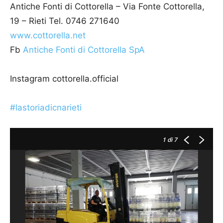
Antiche Fonti di Cottorella – Via Fonte Cottorella,
19 – Rieti Tel. 0746 271640
www.cottorella.net
Fb
Antiche Fonti di Cottorella SpA
Instagram cottorella.official
#lastoriadicnarieti
1
di 7