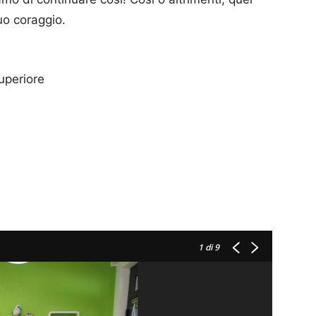
uo coraggio.
uperiore
1
di 9