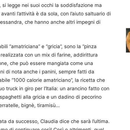
 si legge nei suoi occhi la soddisfazione ma
anti l’attività è da sola, con l’aiuto saltuario di
Alessandra, che hanno anche altri impegni di
bili “amatriciana” e “gricia”, sono la “pinza
realizzata con un mix di farine, addirittura
zione, che può essere mangiata come una
ni di nota anche i panini, sempre fatti da
ile “1000 calorie amatriciano”, la ricetta che
 truck in giro per l’Italia: un arancino fatto con
 spaghetti alla gricia e un dadino di pecorino
ferratelle, bignè, tiramisù…
ta da successo, Claudia dice che sarà l’ultima.
amo di continuare così! Così o altrimenti, quel