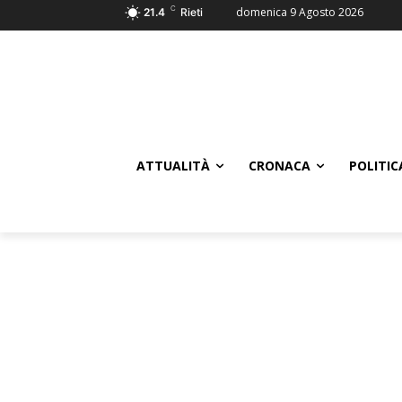
C
domenica 9 Agosto 2026
21.4
Rieti
ATTUALITÀ
CRONACA
POLITIC