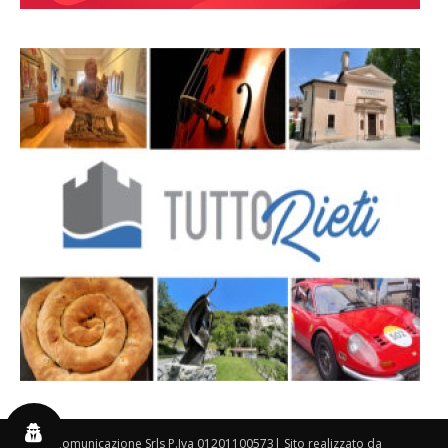
By 3P Comunicazione Srls P.Iva 01201100573| Sito realizzato da