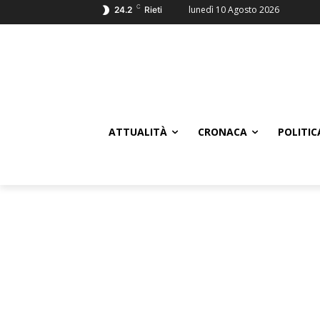
C
lunedì 10 Agosto 2026
24.2
Rieti
ATTUALITÀ
CRONACA
POLITIC