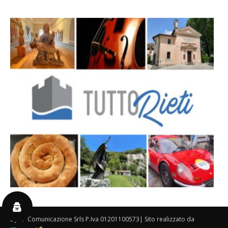
By 3P Comunicazione Srls P.Iva 01201100573| Sito realizzato da