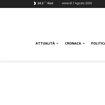
C
venerdì 7 Agosto 2026
24.2
Rieti
ATTUALITÀ
CRONACA
POLITIC