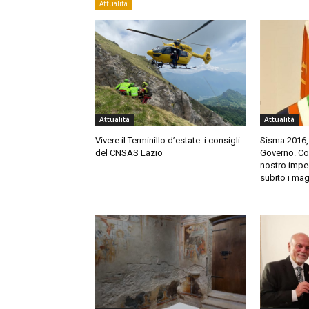
Attualità
Attualità
Attualità
Vivere il Terminillo d’estate: i consigli
Sisma 2016,
del CNSAS Lazio
Governo. Cort
nostro impeg
subito i mag