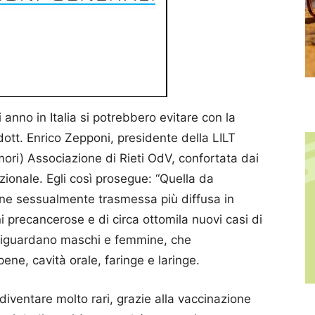
 anno in Italia si potrebbero evitare con la
 dott. Enrico Zepponi, presidente della LILT
umori) Associazione di Rieti OdV, confortata dai
nazionale. Egli così prosegue: “Quella da
one sessualmente trasmessa più diffusa in
ni precancerose e di circa ottomila nuovi casi di
e riguardano maschi e femmine, che
ene, cavità orale, faringe e laringe.
iventare molto rari, grazie alla vaccinazione