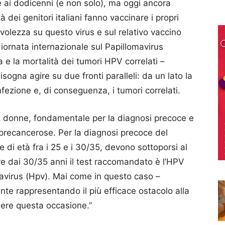
 ai dodicenni (e non solo), ma oggi ancora
à dei genitori italiani fanno vaccinare i propri
evolezza su questo virus e sul relativo vaccino
 Giornata internazionale sul Papillomavirus
 e la mortalità dei tumori HPV correlati –
isogna agire su due fronti paralleli: da un lato la
nfezione e, di conseguenza, i tumori correlati.
 le donne, fondamentale per la diagnosi precoce e
i precancerose. Per la diagnosi precoce del
ne di età fra i 25 e i 30/35, devono sottoporsi al
ire dai 30/35 anni il test raccomandato è l’HPV
omavirus (Hpv). Mai come in questo caso –
te rappresentando il più efficace ostacolo alla
liere questa occasione.”