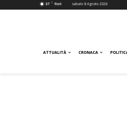
C
sabato 8 Agosto 2026
37
Rieti
ATTUALITÀ
CRONACA
POLITIC