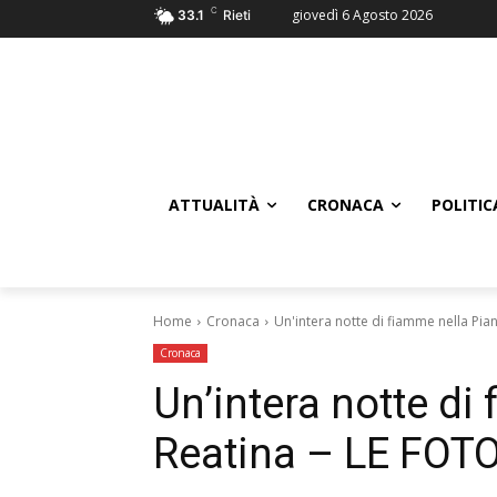
C
giovedì 6 Agosto 2026
33.1
Rieti
ATTUALITÀ
CRONACA
POLITIC
Home
Cronaca
Un'intera notte di fiamme nella Pia
Cronaca
Un’intera notte di
Reatina – LE FOT