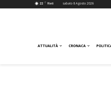
C
sabato 8 Agosto 2026
22
Rieti
ATTUALITÀ
CRONACA
POLITIC