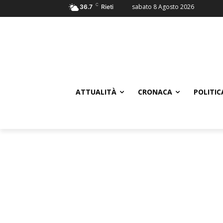
C
sabato 8 Agosto 2026
36.7
Rieti
ATTUALITÀ
CRONACA
POLITIC