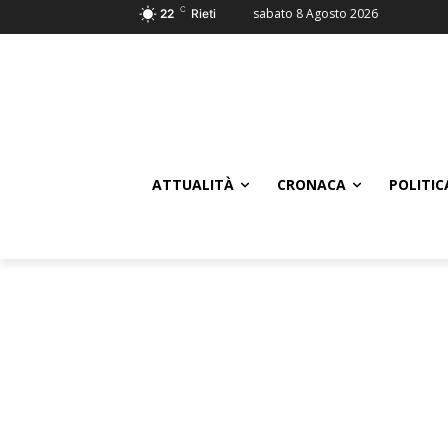
C
sabato 8 Agosto 2026
22
Rieti
ATTUALITÀ
CRONACA
POLITIC