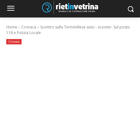
Home
Cronaca
Scontro sulla Terminillese auto - scooter. Sul posto
118 e Polizia Locale
Cronaca