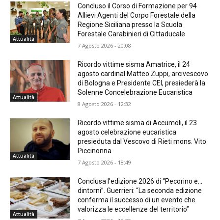
Concluso il Corso di Formazione per 94
Allievi Agenti del Corpo Forestale della
Regione Siciliana presso la Scuola
Forestale Carabinieri di Cittaducale
Attualità
7 Agosto 2026 - 20:08
Ricordo vittime sisma Amatrice, il 24
agosto cardinal Matteo Zuppi, arcivescovo
di Bologna e Presidente CEI, presiederà la
Solenne Concelebrazione Eucaristica
Attualità
8 Agosto 2026 - 12:32
Ricordo vittime sisma di Accumoli, il 23
agosto celebrazione eucaristica
presieduta dal Vescovo di Rieti mons. Vito
Piccinonna
Attualità
7 Agosto 2026 - 18:49
Conclusa l’edizione 2026 di “Pecorino e…
dintorni”. Guerrieri: “La seconda edizione
conferma il successo di un evento che
valorizza le eccellenze del territorio”
Attualità