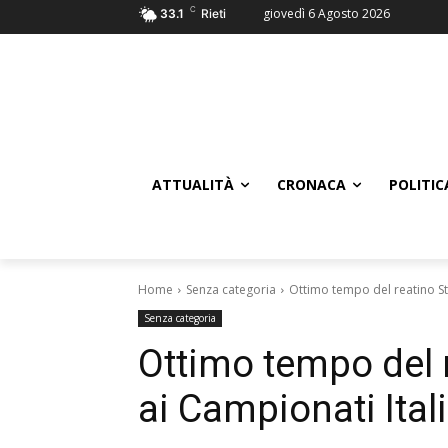
C
giovedì 6 Agosto 2026
33.1
Rieti
ATTUALITÀ
CRONACA
POLITIC
Home
Senza categoria
Ottimo tempo del reatino Ste
Senza categoria
Ottimo tempo del r
ai Campionati Ital