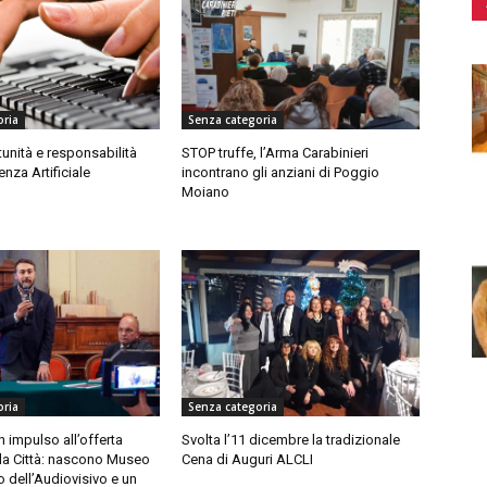
oria
Senza categoria
unità e responsabilità
STOP truffe, l’Arma Carabinieri
genza Artificiale
incontrano gli anziani di Poggio
Moiano
oria
Senza categoria
n impulso all’offerta
Svolta l’11 dicembre la tradizionale
lla Città: nascono Museo
Cena di Auguri ALCLI
o dell’Audiovisivo e un