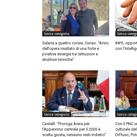
Senza categoria
Senza categ
Salaria a quattro corsie, Cuneo: “Avvio
INPS, opport
dell’opera risultato di una forte e
con l’Intelli
positiva sinergia tra Istituzioni e
strutture tecniche”
Senza categoria
Senza categ
Castelli: “Proroga Arera per
Con il PNC u
l’Appennino centrale per il 2026 è
culturale de
scelta giusta, nessuno resti indietro”
Diffuso, Pol