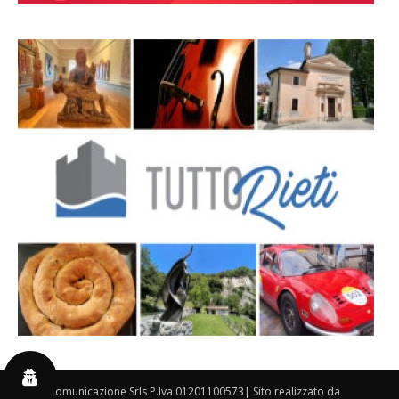
By 3P Comunicazione Srls P.Iva 01201100573| Sito realizzato da