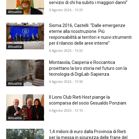
servizio di chi ha subito i maggiori danni”
6 Agosto 2026 - 15:33
Attualità
Sisma 2016, Castelli: “Dalle emergenze
eterne alla ricostruzione. Più
responsabilità ai territori e nuovi strumenti
per il rilancio delle aree interne”
Attualità
6 Agosto 2026 - 15:32
Montasola, Casperia e Roccantica
proiettano la loro storia nel futuro con la
tecnologia di DigiLab-Sapienza
6 Agosto 2026 - 15:50
Attualità
Il Lions Club Rieti Host piange la
scomparsa del socio Gesualdo Ponziani
6 Agosto 2026 - 13:10
Attualità
1,4 milioni di euro dalla Provincia di Rieti
per la messa in sicurezza delle frane del