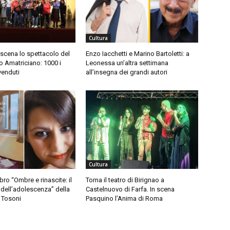
Cultura
 scena lo spettacolo del
Enzo Iacchetti e Marino Bartoletti: a
 Amatriciano: 1000 i
Leonessa un’altra settimana
 venduti
all’insegna dei grandi autori
Cultura
libro “Ombre e rinascite: il
Torna il teatro di Birignao a
dell’adolescenza” della
Castelnuovo di Farfa. In scena
i Tosoni
Pasquino l’Anima di Roma