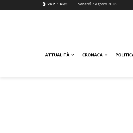
C
venerdì 7 Agosto 2026
24.2
Rieti
ATTUALITÀ
CRONACA
POLITIC