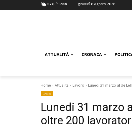
C
giovedì 6 Agosto 2026
37.8
Rieti
ATTUALITÀ
CRONACA
POLITIC
Home
Attualità
Lavoro
Lunedi 31 marzo al de Lell
Lavoro
Lunedi 31 marzo al
oltre 200 lavorator