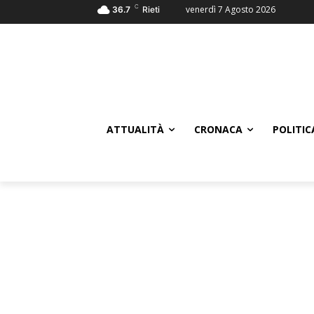
C
venerdì 7 Agosto 2026
36.7
Rieti
ATTUALITÀ
CRONACA
POLITIC