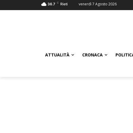
C
venerdì 7 Agosto 2026
36.7
Rieti
ATTUALITÀ
CRONACA
POLITIC