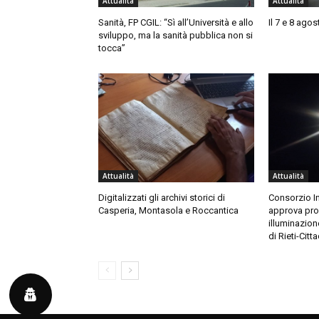
Attualità
Attualità
Sanità, FP CGIL: “Sì all’Università e allo
Il 7 e 8 ago
sviluppo, ma la sanità pubblica non si
tocca”
Attualità
Attualità
Digitalizzati gli archivi storici di
Consorzio In
Casperia, Montasola e Roccantica
approva prog
illuminazio
di Rieti-Citt