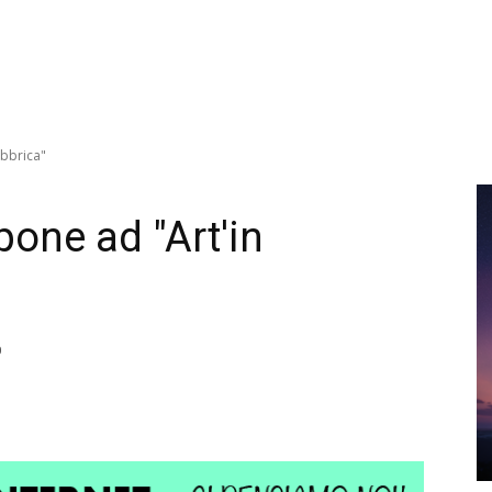
abbrica"
pone ad "Art'in
0