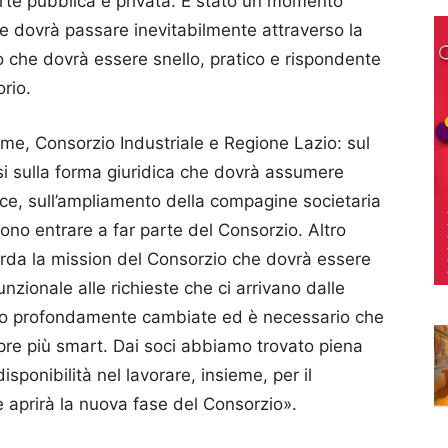
parte pubblica e privata. È stato un momento
e dovrà passare inevitabilmente attraverso la
o che dovrà essere snello, pratico e rispondente
orio.
me, Consorzio Industriale e Regione Lazio: sul
isi sulla forma giuridica che dovrà assumere
nce, sull’ampliamento della compagine societaria
ono entrare a far parte del Consorzio. Altro
arda la mission del Consorzio che dovrà essere
zionale alle richieste che ci arrivano dalle
ono profondamente cambiate ed è necessario che
pre più smart. Dai soci abbiamo trovato piena
sponibilità nel lavorare, insieme, per il
 aprirà la nuova fase del Consorzio».