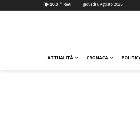
C
giovedì 6 Agosto 2026
20.3
Rieti
ATTUALITÀ
CRONACA
POLITIC