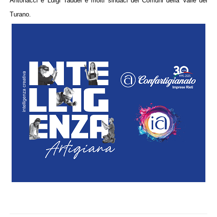
Antonacci e Luigi Taddei e molti sindaci dei Comuni della Valle del
Turano.