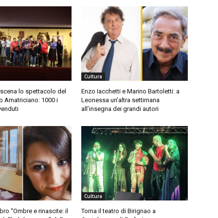
Cultura
 scena lo spettacolo del
Enzo Iacchetti e Marino Bartoletti: a
 Amatriciano: 1000 i
Leonessa un’altra settimana
 venduti
all’insegna dei grandi autori
Cultura
libro “Ombre e rinascite: il
Torna il teatro di Birignao a