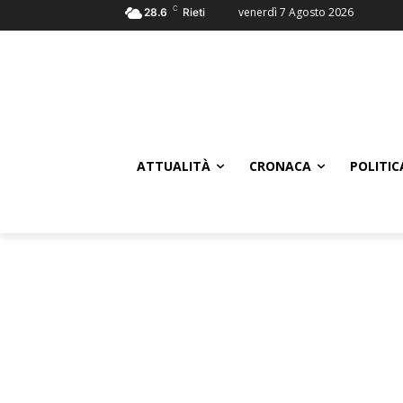
C
venerdì 7 Agosto 2026
28.6
Rieti
ATTUALITÀ
CRONACA
POLITIC