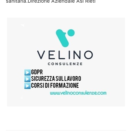
sanitaria.Direzione Aziendale Asl Rieti