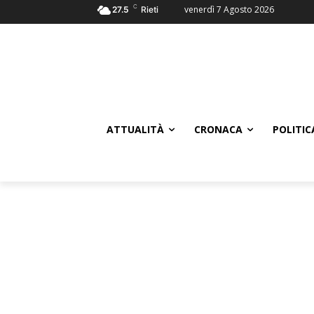
C
venerdì 7 Agosto 2026
27.5
Rieti
ATTUALITÀ
CRONACA
POLITIC