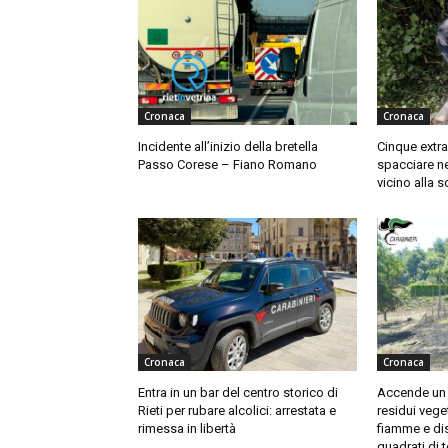
Cronaca
Cronaca
Incidente all’inizio della bretella
Cinque extra
Passo Corese – Fiano Romano
spacciare ne
vicino alla 
Cronaca
Cronaca
Entra in un bar del centro storico di
Accende un 
Rieti per rubare alcolici: arrestata e
residui veget
rimessa in libertà
fiamme e di
quadrati di 