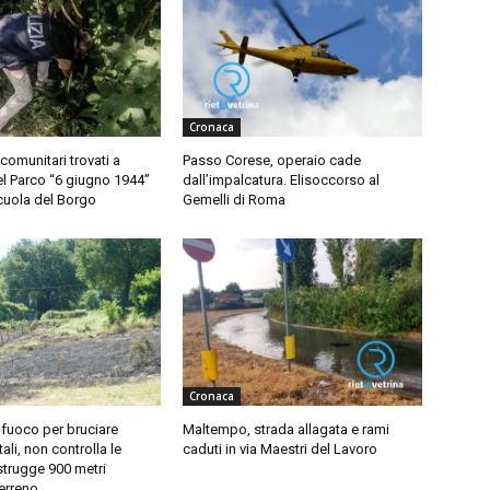
Cronaca
comunitari trovati a
Passo Corese, operaio cade
l Parco “6 giugno 1944”
dall’impalcatura. Elisoccorso al
scuola del Borgo
Gemelli di Roma
Cronaca
fuoco per bruciare
Maltempo, strada allagata e rami
ali, non controlla le
caduti in via Maestri del Lavoro
strugge 900 metri
terreno