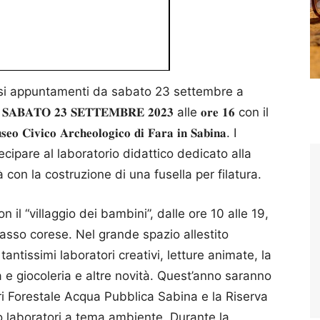
ersi appuntamenti da sabato 23 settembre a
𝐓𝐎 𝟐𝟑 𝐒𝐄𝐓𝐓𝐄𝐌𝐁𝐑𝐄 𝟐𝟎𝟐𝟑 alle 𝐨𝐫𝐞 𝟏𝟔 con il
𝐯𝐢𝐜𝐨 𝐀𝐫𝐜𝐡𝐞𝐨𝐥𝐨𝐠𝐢𝐜𝐨 𝐝𝐢 𝐅𝐚𝐫𝐚 𝐢𝐧 𝐒𝐚𝐛𝐢𝐧𝐚. I
cipare al laboratorio didattico dedicato alla
 con la costruzione di una fusella per filatura.
l “villaggio dei bambini”, dalle ore 10 alle 19,
 passo corese. Nel grande spazio allestito
antissimi laboratori creativi, letture animate, la
a e giocoleria e altre novità. Quest’anno saranno
eri Forestale Acqua Pubblica Sabina e la Riserva
ro laboratori a tema ambiente. Durante la