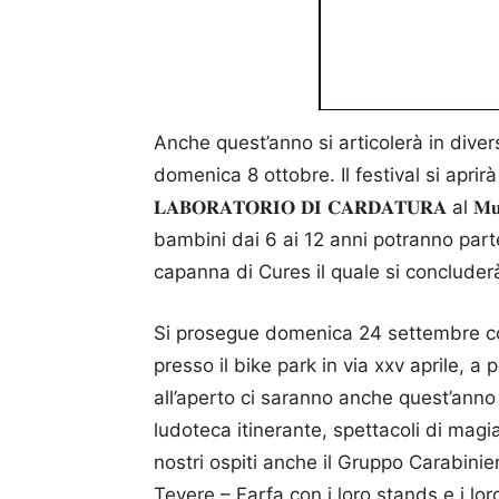
Anche quest’anno si articolerà in div
domenica 8 ottobre. Il festival si aprirà 𝐒𝐀𝐁𝐀
𝐋𝐀𝐁𝐎𝐑𝐀𝐓𝐎𝐑𝐈𝐎 𝐃𝐈 𝐂𝐀𝐑𝐃𝐀𝐓𝐔𝐑𝐀 al 𝐌𝐮𝐬𝐞𝐨 𝐂
bambini dai 6 ai 12 anni potranno parte
capanna di Cures il quale si concluderà
Si prosegue domenica 24 settembre con i
presso il bike park in via xxv aprile, a
all’aperto ci saranno anche quest’anno t
ludoteca itinerante, spettacoli di magi
nostri ospiti anche il Gruppo Carabini
Tevere – Farfa con i loro stands e i lo