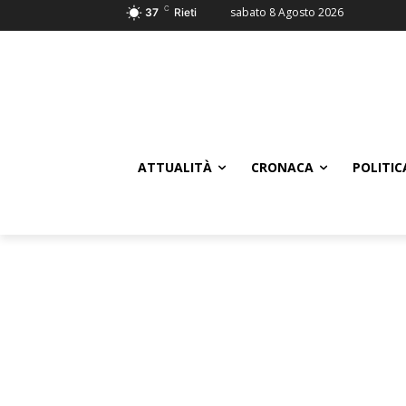
C
sabato 8 Agosto 2026
37
Rieti
ATTUALITÀ
CRONACA
POLITIC