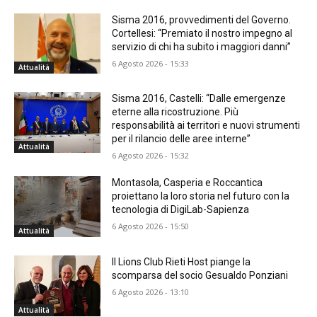
Sisma 2016, provvedimenti del Governo.
Cortellesi: “Premiato il nostro impegno al
servizio di chi ha subito i maggiori danni”
6 Agosto 2026 - 15:33
Attualità
Sisma 2016, Castelli: “Dalle emergenze
eterne alla ricostruzione. Più
responsabilità ai territori e nuovi strumenti
per il rilancio delle aree interne”
Attualità
6 Agosto 2026 - 15:32
Montasola, Casperia e Roccantica
proiettano la loro storia nel futuro con la
tecnologia di DigiLab-Sapienza
6 Agosto 2026 - 15:50
Attualità
Il Lions Club Rieti Host piange la
scomparsa del socio Gesualdo Ponziani
6 Agosto 2026 - 13:10
Attualità