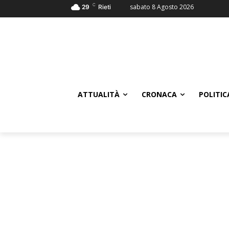
C
sabato 8 Agosto 2026
29
Rieti
ATTUALITÀ
CRONACA
POLITIC