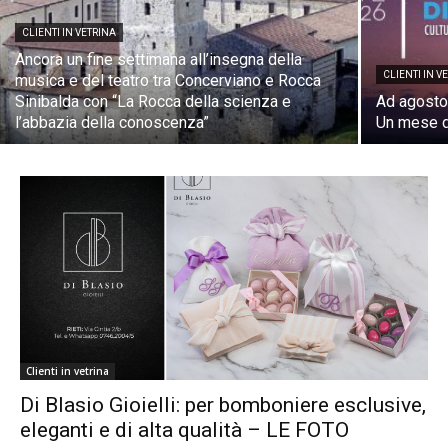
CLIENTI IN VETRINA
Ancora un fine settimana all’insegna della
CLIENTI IN V
musica e del teatro tra Concerviano e Rocca
Sinibalda con “La Rocca della scienza e
Ad agosto 
l’abbazia della conoscenza”
Un mese d
Clienti in vetrina
Di Blasio Gioielli: per bomboniere esclusive,
eleganti e di alta qualità – LE FOTO