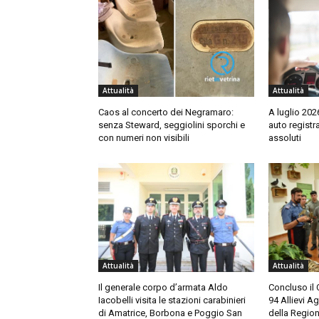
Attualità
Attualità
Caos al concerto dei Negramaro:
A luglio 202
senza Steward, seggiolini sporchi e
auto registr
con numeri non visibili
assoluti
Attualità
Attualità
Il generale corpo d’armata Aldo
Concluso il
Iacobelli visita le stazioni carabinieri
94 Allievi A
di Amatrice, Borbona e Poggio San
della Region