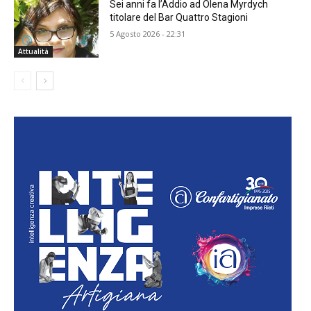
Sei anni fa l’Addio ad Olena Myrdych
titolare del Bar Quattro Stagioni
5 Agosto 2026 - 22:31
Attualità