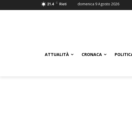
C
domenica 9 Agosto 2026
21.4
Rieti
ATTUALITÀ
CRONACA
POLITIC