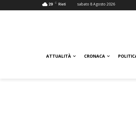
C
sabato 8 Agosto 2026
29
Rieti
ATTUALITÀ
CRONACA
POLITIC