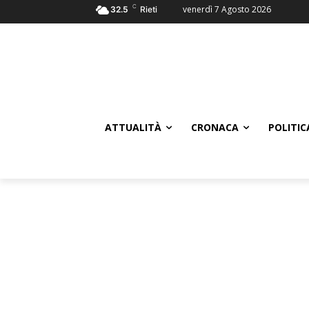
C
venerdì 7 Agosto 2026
32.5
Rieti
ATTUALITÀ
CRONACA
POLITIC