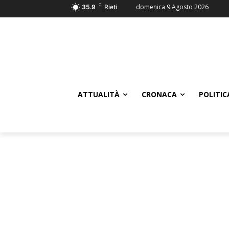
C
domenica 9 Agosto 2026
35.9
Rieti
ATTUALITÀ
CRONACA
POLITIC